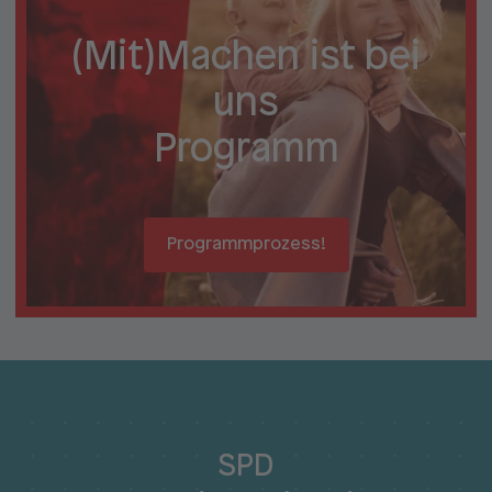
(Mit)Machen ist bei
uns
Programm
Programmprozess!
SPD