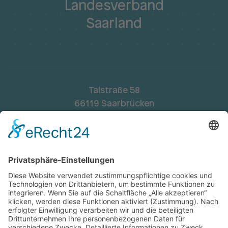
Landesverband
Saarland
Talstraße 58
66119 Saarbrücken
Telefon:
068195448-0
Fax: 068195448-48
landesverband.saar@spd.de