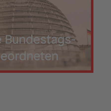
 Bundestags­
eordneten