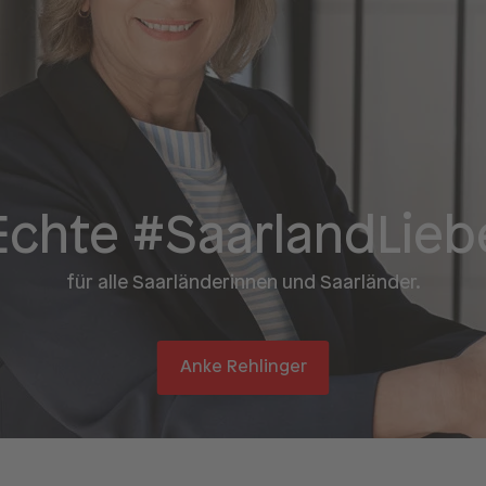
Echte #Saarland­Lieb
für alle Saarländerinnen und Saarländer.
Anke Rehlinger