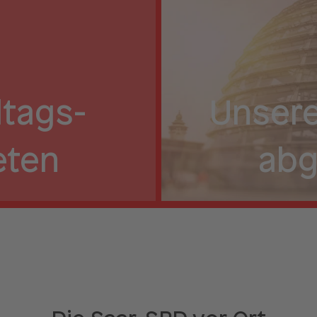
tags­
Unsere
eten
abg