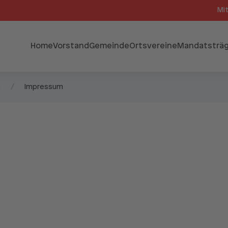
Mi
Home
Vorstand
Gemeinde
Ortsvereine
Mandatsträg
g
Impressum