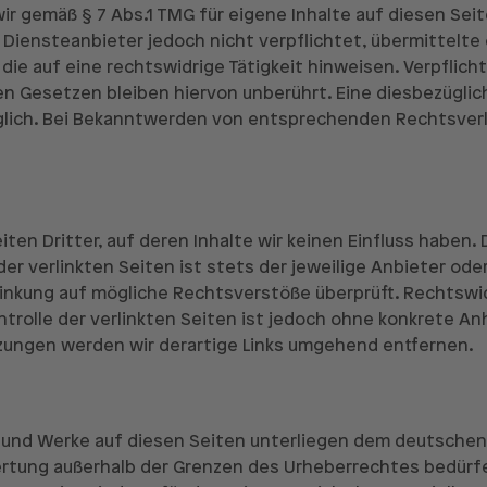
ir gemäß § 7 Abs.1 TMG für eigene Inhalte auf diesen Se
ls Diensteanbieter jedoch nicht verpflichtet, übermittel
e auf eine rechtswidrige Tätigkeit hinweisen. Verpflich
 Gesetzen bleiben hiervon unberührt. Eine diesbezüglich
glich. Bei Bekanntwerden von entsprechenden Rechtsver
en Dritter, auf deren Inhalte wir keinen Einfluss haben.
r verlinkten Seiten ist stets der jeweilige Anbieter oder
linkung auf mögliche Rechtsverstöße überprüft. Rechtswid
ntrolle der verlinkten Seiten ist jedoch ohne konkrete A
zungen werden wir derartige Links umgehend entfernen.
e und Werke auf diesen Seiten unterliegen dem deutschen 
ertung außerhalb der Grenzen des Urheberrechtes bedürfe