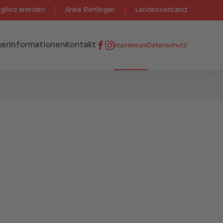
tglied werden
Anke Rehlinger
Landesverband
er
Informationen
Kontakt
Impressum
Datenschutz