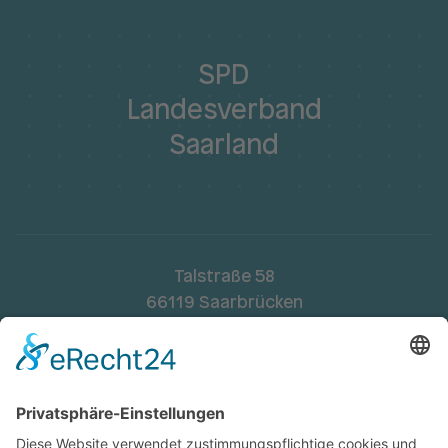
SPD
Landesverband
Saarland
Talstraße 58
66119 Saarbrücken
Telefon:
068195448-0
Fax: 068195448-48
landesverband.saar@spd.de