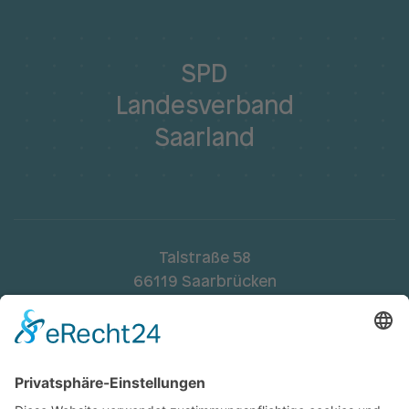
SPD
Landesverband
Saarland
Talstraße 58
66119 Saarbrücken
Telefon:
068195448-0
Fax: 068195448-48
landesverband.saar@spd.de