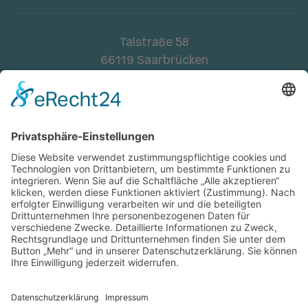
Talstraße 58
66119 Saarbrücken
Telefon:
068195448-0
Fax: 068195448-48
landesverband.saar@spd.de
Mitglied werden
Anke Rehlinger