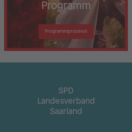
Programm
Programmprozess!
SPD
Landesverband
Saarland