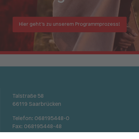
Hier geht’s zu unserem
Programmprozess!
Talstraße 58
66119 Saarbrücken
Telefon:
068195448-0
Fax: 068195448-48