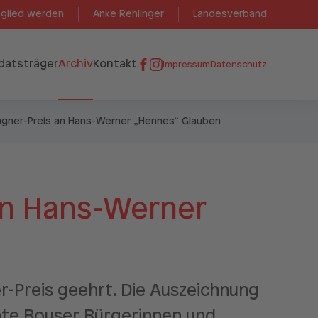
tglied werden
Anke Rehlinger
Landesverband
datsträger
Archiv
Kontakt
Impressum
Datenschutz
gner-Preis an Hans-Werner „Hennes“ Glauben
an Hans-Werner
-Preis geehrt. Die Auszeichnung
nte Bouser Bürgerinnen und