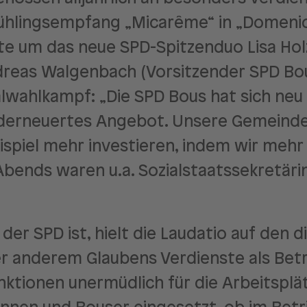
 Frühlingsempfang „Micarême“ in „Domen
e um das neue SPD-Spitzenduo Lisa Holz
dreas Walgenbach (Vorsitzender SPD Bou
ahlkampf: „Die SPD Bous hat sich neu 
derneuertes Angebot. Unsere Gemeinde b
ispiel mehr investieren, indem wir meh
bends waren u.a. Sozialstaatssekretäri
 der SPD ist, hielt die Laudatio auf den 
r anderem Glaubens Verdienste als Betr
unktionen unermüdlich für die Arbeitsplä