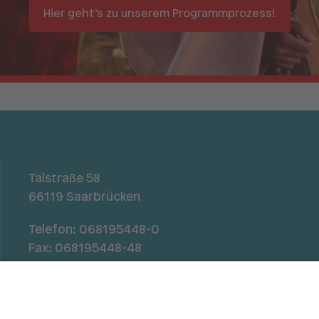
Hier geht’s zu unserem
Programmprozess!
Talstraße 58
66119 Saarbrücken
Telefon:
068195448-0
Fax: 068195448-48
landesverband.saar@spd.de