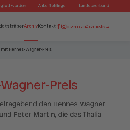
tglied werden
Anke Rehlinger
Landesverband
datsträger
Archiv
Kontakt
Impressum
Datenschutz
r mit Hennes-Wagner-Preis
-Wagner-Preis
 Freitagabend den Hennes-Wagner-
und Peter Martin, die das Thalia