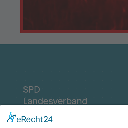
SPD
Landesverband
Saarland