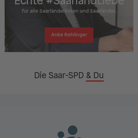
Echte #Saarland­Liebe
für alle Saarländerinnen und Saarländer.
Anke Rehlinger
Die Saar-SPD
& Du